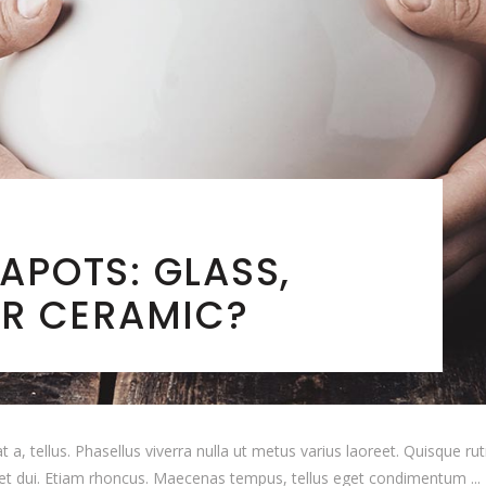
APOTS: GLASS,
OR CERAMIC?
t a, tellus. Phasellus viverra nulla ut metus varius laoreet. Quisque rut
 eget dui. Etiam rhoncus. Maecenas tempus, tellus eget condimentum