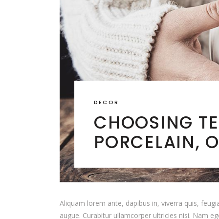
DECOR
CHOOSING TE
PORCELAIN, 
Aliquam lorem ante, dapibus in, viverra quis, feugia
augue. Curabitur ullamcorper ultricies nisi. Nam