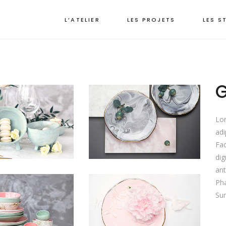
L’ATELIER
LES PROJETS
LES S
Lor
adi
Fac
dig
ant
Pha
Sum