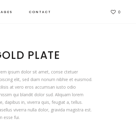
TAGES
CONTACT
0
GOLD PLATE
em ipsum dolor sit amet, conse ctetuer
piscing elit, sed diam nonum nibhie et euismod.
ilisis at vero eros accumsan iusto odio
nissim qui blandit dolor sud. Aliquam lorem
e, dapibus in, viverra quis, feugiat a, tellus.
sellus viverra nulla dolor, gravida magistra est.
 esse fui.