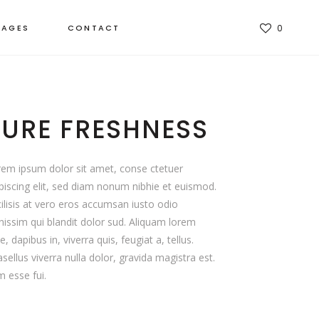
TAGES
CONTACT
0
PURE FRESHNESS
em ipsum dolor sit amet, conse ctetuer
piscing elit, sed diam nonum nibhie et euismod.
ilisis at vero eros accumsan iusto odio
nissim qui blandit dolor sud. Aliquam lorem
e, dapibus in, viverra quis, feugiat a, tellus.
sellus viverra nulla dolor, gravida magistra est.
 esse fui.