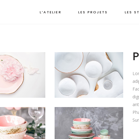
L’ATELIER
LES PROJETS
LES S
Lor
adi
Fac
dig
ant
Pha
Sum