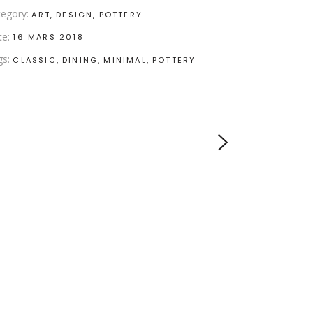
egory:
ART
DESIGN
POTTERY
te:
16 MARS 2018
gs:
CLASSIC
DINING
MINIMAL
POTTERY