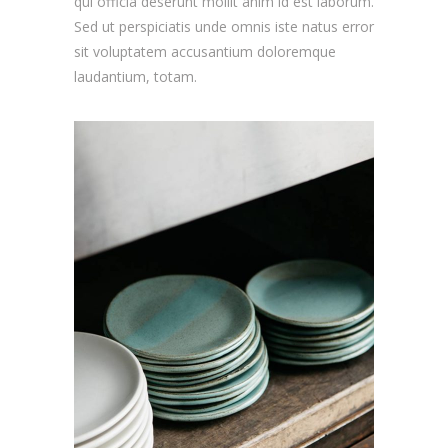
qui officia deserunt mollit anim id est laborum.
Sed ut perspiciatis unde omnis iste natus error
sit voluptatem accusantium doloremque
laudantium, totam.